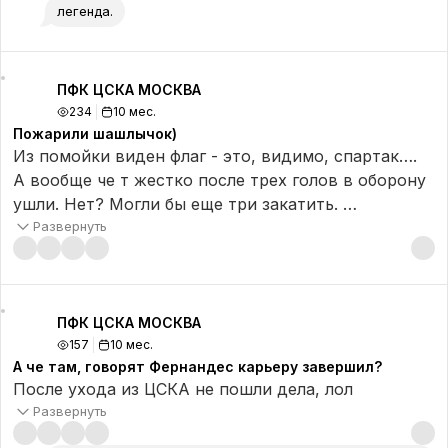
легенда.
ПФК ЦСКА МОСКВА
234
10 мес.
Пожарили шашлычок)
Из помойки виден флаг - это, видимо, спартак….
А вообще че т жестко после трех голов в оборону
ушли. Нет? Могли бы еще три закатить.
Но тем не менее, спасибо за такой результат ❤️💙
Развернуть
#ЦВБП
ПФК ЦСКА МОСКВА
157
10 мес.
А че там, говорят Фернандес карьеру завершил?
После ухода из ЦСКА не пошли дела, лол
Развернуть