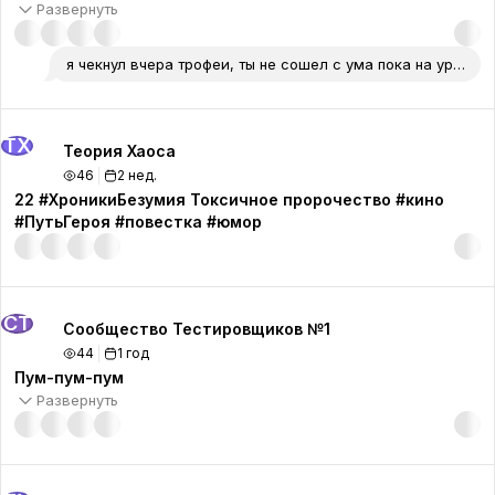
Развернуть
я чекнул вчера трофеи, ты не сошел с ума пока на уров
ТХ
Теория Хаоса
46
2 нед.
22 #ХроникиБезумия Токсичное пророчество #кино
#ПутьГероя #повестка #юмор
СТ
Сообщество Тестировщиков №1
44
1 год
Пум-пум-пум
Развернуть