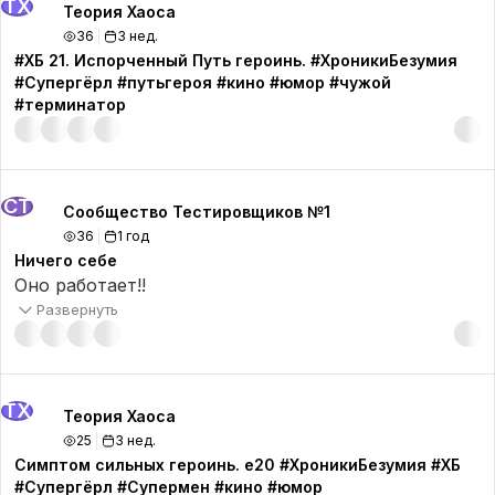
ТХ
Теория Хаоса
36
3 нед.
#ХБ 21. Испорченный Путь героинь. #ХроникиБезумия
#Супергёрл #путьгероя #кино #юмор #чужой
#терминатор
СТ
Сообщество Тестировщиков №1
36
1 год
Ничего себе
Оно работает!!
Развернуть
ТХ
Теория Хаоса
25
3 нед.
Симптом сильных героинь. e20 #ХроникиБезумия #ХБ
#Супергёрл #Супермен #кино #юмор