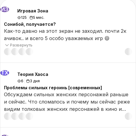
ИЗ
Игровая Зона
125
5 мес.
Сонибой, получается?
Как-то давно на этот экран не заходил. почти 2к
ачивок.. и всего 5 особо уважаемых игр 😄
Развернуть
ТХ
Теория Хаоса
6
3 дня
Проблемы сильных героинь [современных]
Обсуждаем сильных женских персонажей раньше
и сейчас. Что сломалось и почему мы сейчас реже
видим толковых женских персонажей в кино и
сериалах. На примерах Супердевочки, Мулан,
Рипли, Коннор и других.