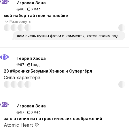
ИЗ
Игровая Зона
86
6 мес.
мой набор тайтлов на плойке
Развернуть
нам очень нужны фотки в комменты, хотел своим поделитьс
ТХ
Теория Хаоса
67
1 нед.
23 #ХроникиБезумия Хэнкок и Супергёрл
Сила характера.
ИЗ
Игровая Зона
67
6 мес.
заплатинил из патриотических соображений
Atomic Heart 💜