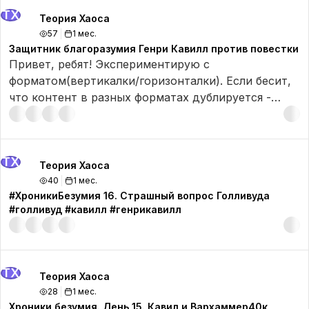
ТХ
Теория Хаоса
57
1 мес.
Защитник благоразумия Генри Кавилл против повестки
Привет, ребят! Экспериментирую с
форматом(вертикалки/горизонталки). Если бесит,
что контент в разных форматах дублируется -
напишите в комментах. Любой фидбек
приветствуется!
В этом видео: небольшое эссе на тему Генри
ТХ
Кавилла - последнего оплота здравомыслия и
Теория Хаоса
благоразумия в поехавшем корпоративном мире
40
1 мес.
больших студий.
#ХроникиБезумия 16. Страшный вопрос Голливуда
#голливуд #кавилл #генрикавилл
ТХ
Теория Хаоса
28
1 мес.
Хроники безумия. День 15. Кавил и Вархаммер40к