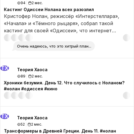
94
2 мес.
Кастинг Одиссеи Нолана всех разозлил
Кристофер Нолан, режиссёр «Интерстеллара»,
«Начала» и «Тёмного рыцаря», собрал такой
кастинг для своей «Одиссеи», что интернет
полыхает до сих пор: кенийская актриса в роли
Елены Троянской, Трэвис Скотт в роли античного
Очень надеюсь, что это хитрый план...
барда, Эллиот Пейдж в роли воина и карбоновый
шлем в духе Бэтмена - всё это в фильме про
Древнюю Грецию. Разбираемся, что это: прогиб
ТХ
Теория Хаоса
под студийную повестку, хитрый авторский план
89
2 мес.
или просто новый Нолан, которого мы не знали.
Хроники безумия. День 12. Что случилось с Ноланом?
#нолан #одиссея #кино
ТХ
Теория Хаоса
52
2 мес.
Трансформеры в Древней Греции. День 11. #нолан