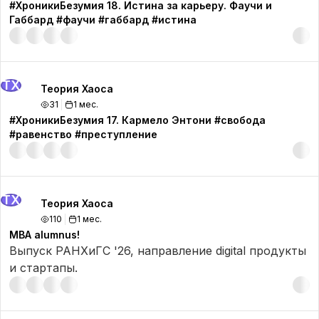
#ХроникиБезумия 18. Истина за карьеру. Фаучи и
Габбард #фаучи #габбард #истина
ТХ
Теория Хаоса
31
1 мес.
#ХроникиБезумия 17. Кармело Энтони #свобода
#равенство #преступление
ТХ
Теория Хаоса
110
1 мес.
MBA alumnus!
Выпуск РАНХиГС '26, направление digital продукты
и стартапы.