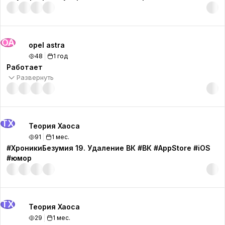
OA
opel astra
48
1 год
Работает
Развернуть
ТХ
Теория Хаоса
91
1 мес.
#ХроникиБезумия 19. Удаление ВК #ВК #AppStore #iOS
#юмор
ТХ
Теория Хаоса
29
1 мес.