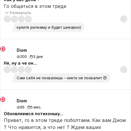
Го общаться в этом треде
Развернуть
купите релкаму и будет шикарно)
D
Diom
200
3 дня
Не, ну а че он...
Сам себя не похвалишь - никто не похвалит 😞
D
Diom
65
5 мес.
Обновляемся потихоньку...
Привет, го в этом треде поболтаем. Как вам Диом
? Что нравится, а что нет ? Ждем ваших