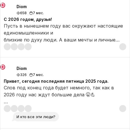
настраивается под себя, выбирая нужные и
D
Остальное — скоро. «soon» как говорится ❤️
Diom
интересные тематики контента, а также
658
7 мес.
настраивается частота показов (больше/меньше) +
С 2026 годом, друзья!
кнопка определения ИИ (сделан ли контент с ИИ
Пусть в нынешнем году вас окружают настоящие
или нет)
единомышленники и
близкие по духу люди. А ваши мечты и личные
цели воплощаются в жизнь!
С любовью, команда Диом.
D
Diom
326
7 мес.
Привет, сегодня последняя пятница 2025 года.
Слов под конец года будет немного, так как в
2026 году нас ждут большие дела 🤫💪
Желаем каждому в следующем году завести свой
авторский канал в Диоме, собирать свою
И кто все эти люди?
аудиторию в сообществах по интересам и
создавать контент. Спасибо что были с нами в