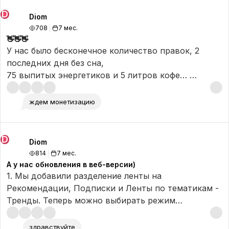
уходящем году, дальше — больше.
D
Diom
708
7 мес.
Обнимаем 🫶
👋👋👋
У нас было бесконечное количество правок, 2
последних дня без сна,
75 выпитых энергетиков и 5 литров кофе…
Но, несмотря на всю эту суету, новогоднее чудо
ждем монетизацию
произошло
и Diom теперь есть в AppStore 😎😎😎
https://apps.apple.com/ru/app/diom/id6752373994
D
Diom
814
7 мес.
Залетайте, тестируйте, оставляйте обратную
А у нас обновления в веб-версии)
связь. Летим дальше 🚀
1. Мы добавили разделение ленты на
Рекомендации, Подписки и Ленты по тематикам -
Тренды. Теперь можно выбирать режим
потребления, если хочется сосредоточиться на
чем-то одном 🔥
здравствуйте