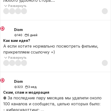
любого удобного стора.
Развернуть
Что изменилось?
- Добавили переключение камеры для записи
D
«кружков»;
Diom
140
5 дней
- Добавили переход к сообщению из пуш-
Как вам идея?
уведомления для упоминаний и реакций;
А если хотите нормально посмотреть фильмы,
- Исправили работу упоминаний;
прикрепляем ссылочку =)
- Исправили отображение количества участников
Развернуть
в групповом чате;
- Добавили индикацию пропущенного звонка в
телефоне;
- Добавили звуковой сигнал вызова;
D
Diom
- Добавили виброотклик на iOS;
323
3 нед.
- Добавили режим вывода звука при начале
Скам, спам и модерация
звонка;
⛔ За последние пару месяцев мы удалили около
- Доработали переключение на Bluetooth-
100 каналов и сообществ, целью которых было:
наушники во время звонка;
- киберсквоттинг;