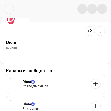
D
Diom
@
diom
Каналы и сообщества
Diom
228 подписчиков
Diom
71 участник