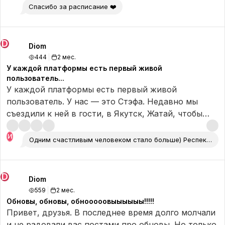
сообщество Diom 🙏
Спасибо за расписание ❤️
D
Diom
444
2 мес.
У каждой платформы есть первый живой
пользователь...
У каждой платформы есть первый живой
пользователь. У нас — это Стэфа. Недавно мы
съездили к ней в гости, в Якутск, Жатай, чтобы
выразить благодарность, поддержать, как блогера
и помочь исполнить мечты.
И
Одним счастливым человеком стало больше) Респект🔥🔥
А также, расспросили о планах на будущее и
попросили совета для всех, кто хочет начать
D
Diom
вести блог, но не решается. ❤️
559
2 мес.
Обновы, обновы, обнооооовыыыыыы!!!!!
Каждый взрослый когда-то был ребенком с
Привет, друзья. В последнее время долго молчали
большими мечтами. Желаем, чтобы взрослые не
и не радовали вас постами про обновы. Но только