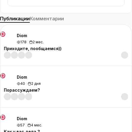
Публикации
Комментарии
D
Diom
178
2 мес.
Приходите, пообщаемся))
D
Diom
40
2 дня
Порассуждаем?
D
Diom
57
4 мес.
Как у вас дела ?