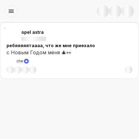
opel astra
ребяяяяятаааа, что же мне приехало
с Новым Годом меня 🎄👀
che